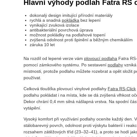
Hlavní výhody podlah Fatra RS c
dokonalý design imitující přírodní materiály
rychlá a snadná
pokládka
bez lepení
vynikající zvuková izolace
antibakteriální povrchová úprava
možnost pokládky na podlahové topení
zvýšená odolnost proti špinění a běžným chemikáliím
záruka 10 let
Na rozdíl od lepené verze vám
plovoucí podlaha
Fatra RS-
pomocí zámkového systému. Po sestavení
podlahy
vzniká
místnosti, protože podlahu můžete rozebrat a opět složit 
používat.
Celková tloušťka plovoucí vinylové podlahy
Fatra RS-Click
podlahu pokládat i na místa, kde se dá zvýšená vlhkost oč
Dekor chrání 0,4 mm silná nášlapná vrstva. Na spodní část
vytápění.
Vysoký komfort při využívání podlahy oceníte každý den. Ve
stálobarevný povrch, odolnost proti výskytu bakterií i rea
rozsahem zátěžových tříd (23–32–41), a proto se hodí jak