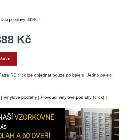
k Dub popelavý 30146-1
888 Kč
távku
tra RS click lze objednat pouze po balení. Jedno balení
|
Vinylové podlahy
|
Plovoucí vinylové podlahy (click)
|
NAŠÍ
VZORKOVNĚ
NÁS
LAH A 60 DVEŘÍ