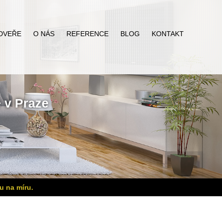
DVEŘE
O NÁS
REFERENCE
BLOG
KONTAKT
ě
v Praze
u na míru.