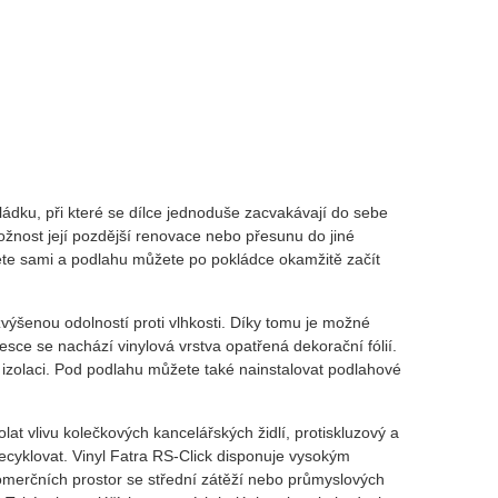
dku, při které se dílce jednoduše zacvakávají do sebe
žnost její pozdější renovace nebo přesunu do jiné
nete sami a podlahu můžete po pokládce okamžitě začít
ýšenou odolností proti vlhkosti. Díky tomu je možné
sce se nachází vinylová vrstva opatřená dekorační fólií.
u izolaci. Pod podlahu můžete také nainstalovat podlahové
lat vlivu kolečkových kancelářských židlí, protiskluzový a
recyklovat. Vinyl Fatra RS-Click disponuje vysokým
omerčních prostor se střední zátěží nebo průmyslových