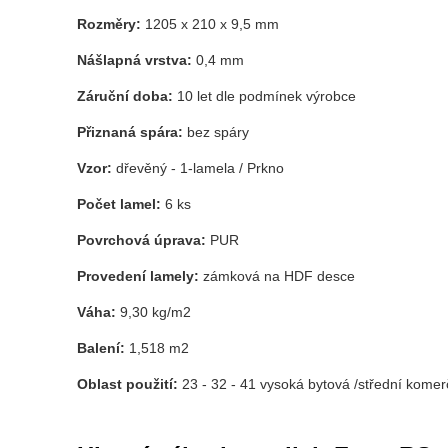
Rozměry:
1205 x 210 x 9,5 mm
Nášlapná vrstva:
0,4 mm
Záruční doba:
10 let dle podmínek výrobce
Přiznaná spára:
bez spáry
Vzor:
dřevěný - 1-lamela / Prkno
Počet lamel:
6 ks
Povrchová úprava:
PUR
Provedení lamely:
zámková na HDF desce
Váha:
9,30 kg/m2
Balení:
1,518 m2
Oblast použití:
23 - 32 - 41 vysoká bytová /střední komer