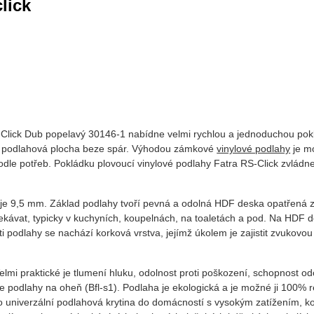
lick
Click Dub popelavý 30146-1 nabídne velmi rychlou a jednoduchou poklá
 podlahová plocha beze spár. Výhodou zámkové
vinylové podlahy
je mo
podle potřeb. Pokládku plovoucí vinylové podlahy Fatra RS-Click zvlád
je 9,5 mm. Základ podlahy tvoří pevná a odolná HDF deska opatřená zv
ekávat, typicky v kuchyních, koupelnách, na toaletách a pod. Na HDF de
i podlahy se nachází korková vrstva, jejímž úkolem je zajistit zvukovo
lmi praktické je tlumení hluku, odolnost proti poškození, schopnost odo
kce podlahy na oheň (Bfl-s1). Podlaha je ekologická a je možné ji 100% 
o univerzální podlahová krytina do domácností s vysokým zatížením, k