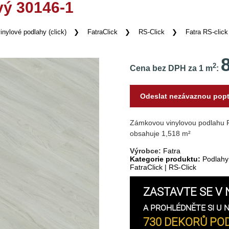
vý 30146-1
inylové podlahy (click)
FatraClick
RS-Click
Fatra RS-clic
2
Cena bez DPH za 1 m
:
Odeslat nezávaznou pop
Zámkovou vinylovou podlahu Fa
obsahuje 1,518 m²
Výrobce:
Fatra
Kategorie produktu:
Podlahy
FatraClick
|
RS-Click
ZASTAVTE SE V 
A PROHLÉDNĚTE SI U 
730 DEKORŮ POD