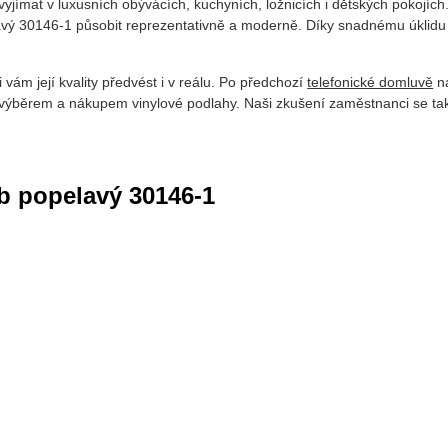
vyjímat v luxusních obývácích, kuchyních, ložnicích i dětských pokojí
vý 30146-1 působit reprezentativně a moderně. Díky snadnému úklidu b
vám její kvality předvést i v reálu. Po předchozí
telefonické domluvě
ná
ýběrem a nákupem vinylové podlahy. Naši zkušení zaměstnanci se tak
b popelavý 30146-1