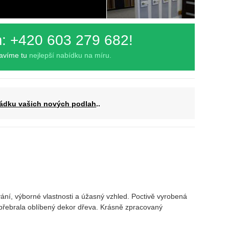
m: +420 603 279 682!
ravíme tu
nejlepší nabídku na míru.
ádku vašich nových podlah
..
ní, výborné vlastnosti a úžasný vzhled. Poctivě vyrobená
é přebrala oblíbený dekor dřeva. Krásně zpracovaný