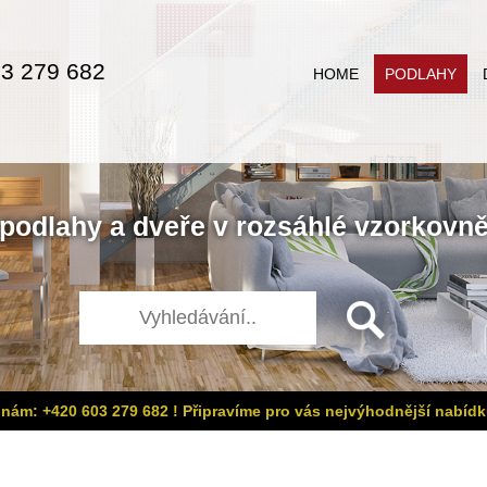
3 279 682
HOME
PODLAHY
podlahy
a
dveře
v rozsáhlé
vzorkovn
 nám: +420 603 279 682 ! Připravíme pro vás nejvýhodnější nabídk