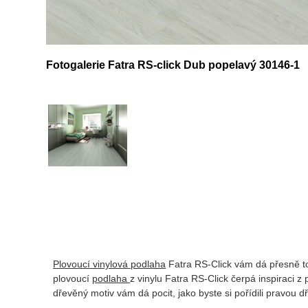
Fotogalerie Fatra RS-click Dub popelavý 30146-1
Plovoucí vinylová podlaha
Fatra RS-Click vám dá přesně to
plovoucí
podlaha
z vinylu Fatra RS-Click čerpá inspiraci 
dřevěný motiv vám dá pocit, jako byste si pořídili pravou 