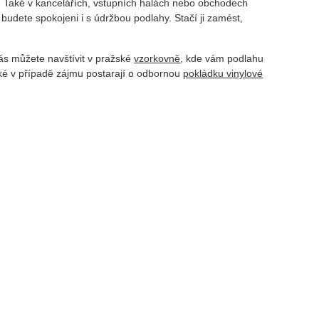
ch. Také v kancelářích, vstupních halách nebo obchodech
udete spokojeni i s údržbou podlahy. Stačí ji zamést,
s můžete navštívit v pražské
vzorkovně
, kde vám podlahu
é v případě zájmu postarají o odbornou
pokládku vinylové