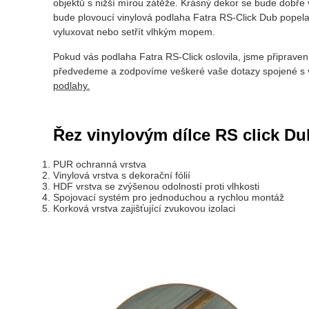
objektů s nižší mírou zátěže. Krásný dekor se bude dobře 
bude plovoucí vinylová podlaha Fatra RS-Click Dub popela
vyluxovat nebo setřít vlhkým mopem.
Pokud vás podlaha Fatra RS-Click oslovila, jsme připraveni 
předvedeme a zodpovíme veškeré vaše dotazy spojené s v
podlahy.
Řez vinylovým dílce RS click Du
PUR ochranná vrstva
Vinylová vrstva s dekorační fólií
HDF vrstva se zvýšenou odolností proti vlhkosti
Spojovací systém pro jednoduchou a rychlou montáž
Korková vrstva zajišťující zvukovou izolaci