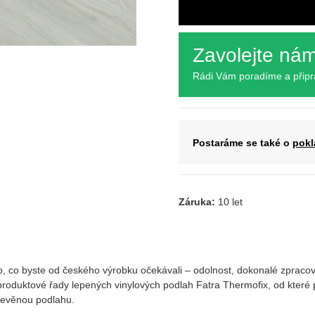
Zavolejte ná
Rádi Vám poradíme a přip
Postaráme se také o
pokl
Záruka:
10 let
, co byste od českého výrobku očekávali – odolnost, dokonalé zpracová
z produktové řady lepených vinylových podlah Fatra Thermofix, od kter
dřevěnou podlahu.