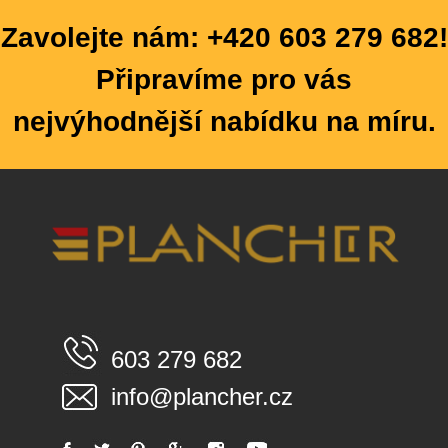
Zavolejte nám: +420 603 279 682!
Připravíme pro vás
nejvýhodnější nabídku na míru.
603 279 682
info@plancher.cz