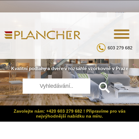
603 279 682
Kvalitní
podlahy
a
dveře
v rozsáhlé
vzorkovně
v Praze
Zavolejte nám: +420 603 279 682 ! Připravíme pro vás
nejvýhodnější nabídku na míru.