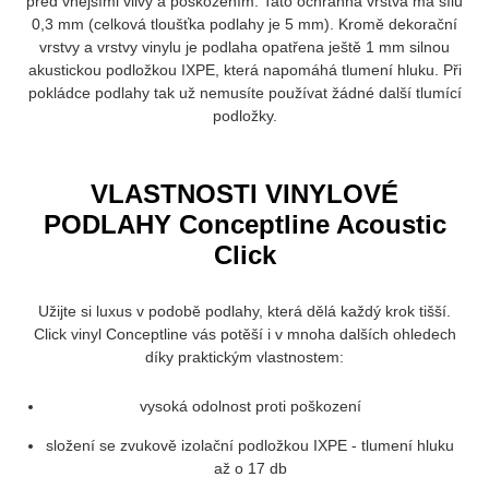
před vnějšími vlivy a poškozením. Tato ochranná vrstva má sílu
0,3 mm (celková tloušťka podlahy je 5 mm). Kromě dekorační
vrstvy a vrstvy vinylu je podlaha opatřena ještě 1 mm silnou
akustickou podložkou IXPE, která napomáhá tlumení hluku. Při
pokládce podlahy tak už nemusíte používat žádné další tlumící
podložky.
VLASTNOSTI VINYLOVÉ
PODLAHY Conceptline Acoustic
Click
Užijte si luxus v podobě podlahy, která dělá každý krok tišší.
Click vinyl Conceptline vás potěší i v mnoha dalších ohledech
díky praktickým vlastnostem:
vysoká odolnost proti poškození
složení se zvukově izolační podložkou IXPE - tlumení hluku
až o 17 db