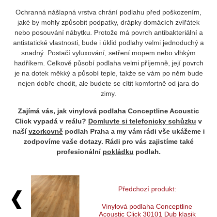
Ochranná nášlapná vrstva chrání podlahu před poškozením,
jaké by mohly způsobit podpatky, drápky domácích zvířátek
nebo posouvání nábytku. Protože má povrch antibakteriální a
antistatické vlastnosti, bude i úklid podlahy velmi jednoduchý a
snadný. Postačí vyluxování, setření mopem nebo vlhkým
hadříkem. Celkově působí podlaha velmi příjemně, její povrch
je na dotek měkký a působí teple, takže se vám po něm bude
nejen dobře chodit, ale budete se cítit komfortně od jara do
zimy.
Zajímá vás, jak vinylová podlaha Conceptline Acoustic
Click vypadá v reálu?
Domluvte si telefonicky schůzku
v
naší
vzorkovně
podlah Praha a my vám rádi vše ukážeme i
zodpovíme vaše dotazy. Rádi pro vás zajistíme také
profesionální
pokládku
podlah.
Předchozí produkt:
Vinylová podlaha Conceptline
Acoustic Click 30101 Dub klasik