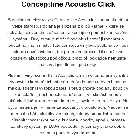
Conceptline Acoustic Click
S pokládkou click vinylu Conceptline Acoustic si nemusíte dělat
velké starosti. Podlaha je složena z dílců - lamel - které se
pokládají plovoucím způsobem a spojují se pomocí zámkového
systému. Díky tomu je možné podlahu i později rozebrat a
použít na jiném místě. Tato zámková vinylová
podlaha
se hodí
jak pro nové instalace, tak pro rekonstrukce. Dílce už jsou
opatřeny akustickou podložkou, proto při pokládce nemusíte
používat jiné tlumící podložky.
Plovoucí
vinylová podlaha Acoustic Click
je vhodná pro využití v
bytových i komerčních interiérech. V domech a bytech snese
malou, střední i vysokou zátěž. Pokud chcete podlahu použít v
kancelářích, obchodech, na úřadech, ve školách nebo v
jakémkoli jiném komerčním interiéru, myslete na to, že by měla
být umístěna jen v mírně zatěžovaných prostorách. Naopak se
nemusíte bát pokládky v místech, kde by na podlahu mohla
působit vlhkost (koupelny, kuchyně, chodby apod.), protože
zámkový systém je 100% voděodolný. Lamely si také dobře
rozumí s podlahovým topením.