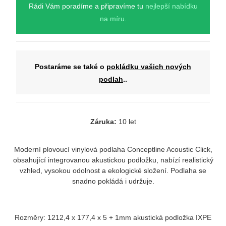
Rádi Vám poradíme a připravíme tu
nejlepší nabídku
na míru.
Postaráme se také o
pokládku vašich nových
podlah
..
Záruka:
10 let
Moderní plovoucí vinylová podlaha Conceptline Acoustic Click,
obsahující integrovanou akustickou podložku, nabízí realistický
vzhled, vysokou odolnost a ekologické složení. Podlaha se
snadno pokládá i udržuje.
Rozměry: 1212,4 x 177,4 x 5 + 1mm akustická podložka IXPE