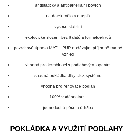
antistatický a antibakteriální povrch
na dotek měkká a teplá
vysoce stabilní
ekologické složení bez ftalátů a formaldehydů
povrchová úprava MAT + PUR dodávající příjemně matný
vzhled
vhodná pro kombinaci s podlahovým topením
snadná pokládka díky click systému
vhodná pro renovace podlah
100% voděodolnost
jednoduchá péče a údržba
POKLÁDKA A VYUŽITÍ PODLAHY