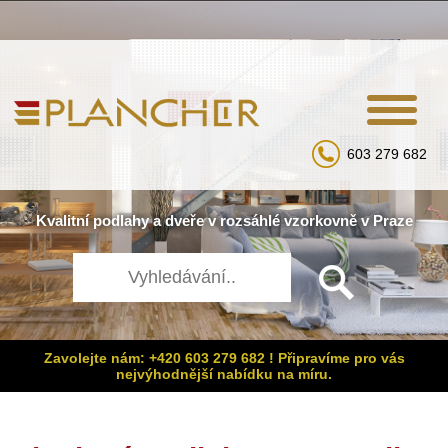
603 279 682
Kvalitní
podlahy
a
dveře
v rozsáhlé
vzorkovně
v Praze
Zavolejte nám: +420 603 279 682 ! Připravíme pro vás
nejvýhodnější nabídku na míru.