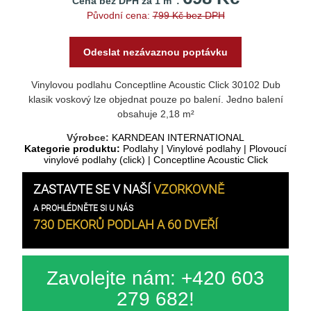
Cena bez DPH za 1 m
:
Původní cena:
799 Kč bez DPH
Odeslat nezávaznou poptávku
Vinylovou podlahu Conceptline Acoustic Click 30102 Dub
klasik voskový lze objednat pouze po balení. Jedno balení
obsahuje 2,18 m²
Výrobce:
KARNDEAN INTERNATIONAL
Kategorie produktu:
Podlahy
|
Vinylové podlahy
|
Plovoucí
vinylové podlahy (click)
|
Conceptline Acoustic Click
ZASTAVTE SE V NAŠÍ
VZORKOVNĚ
A PROHLÉDNĚTE SI U NÁS
730 DEKORŮ PODLAH A 60 DVEŘÍ
Zavolejte nám: +420 603
279 682!