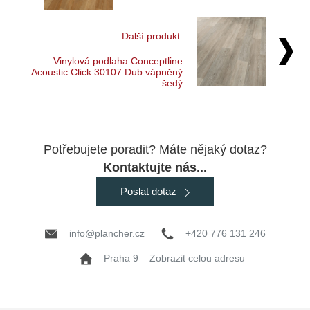
Další produkt:
Vinylová podlaha Conceptline
Acoustic Click 30107 Dub vápněný
šedý
Potřebujete poradit? Máte nějaký dotaz?
Kontaktujte nás...
Poslat dotaz
info@plancher.cz
+420 776 131 246
Praha 9 – Zobrazit celou adresu