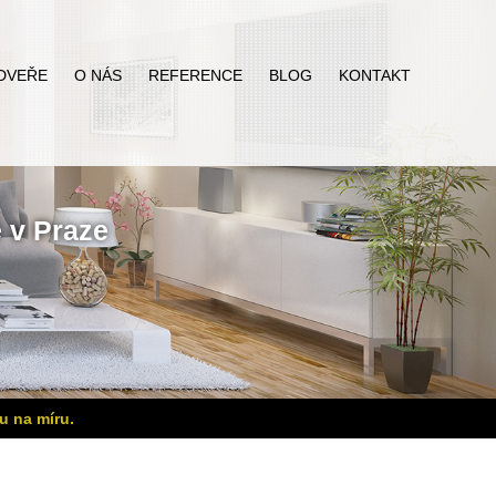
DVEŘE
O NÁS
REFERENCE
BLOG
KONTAKT
ě
v Praze
u na míru.