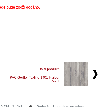
adě bude zboží dodáno.
Další produkt:
PVC Gerflor Texline 1901 Harbor
Pearl.
20 776 131 246
Praha 9 – Zobrazit celou adresu