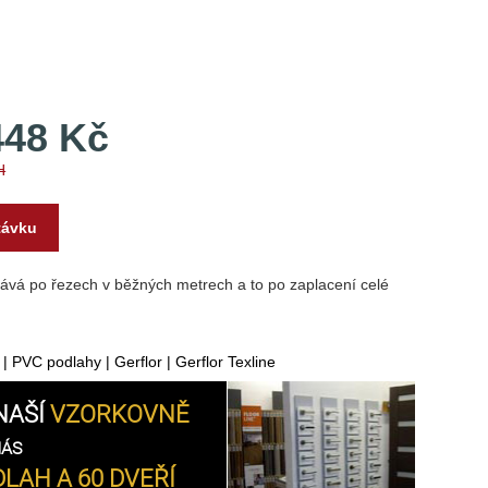
448 Kč
H
távku
nává po řezech v běžných metrech a to po zaplacení celé
|
PVC podlahy
|
Gerflor
|
Gerflor Texline
NAŠÍ
VZORKOVNĚ
NÁS
LAH A 60 DVEŘÍ