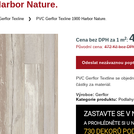
Harbor Nature.
Gerflor Texline
PVC Gerflor Texline 1900 Harbor Nature.
2
Cena bez DPH za 1 m
:
Původní cena:
472 Kč bez DP
Odeslat nezávaznou pop
PVC Gerflor Textline se objed
částky za materiál.
Výrobce:
Gerflor
Kategorie produktu:
Podlahy
ZASTAVTE SE V 
A PROHLÉDNĚTE SI U 
730 DEKORŮ POD