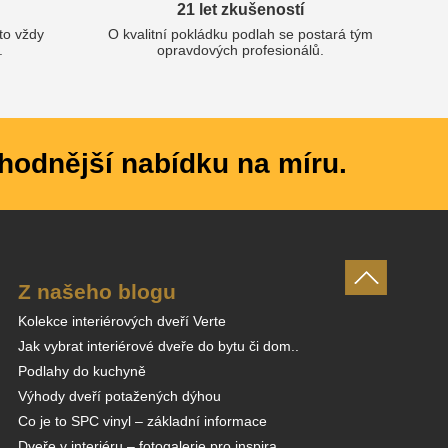
21 let zkušeností
oto vždy
O kvalitní pokládku podlah se postará tým
.
opravdových profesionálů.
hodnější nabídku na míru.
Z našeho blogu
Kolekce interiérových dveří Verte
Jak vybrat interiérové dveře do bytu či dom..
Podlahy do kuchyně
Výhody dveří potažených dýhou
Co je to SPC vinyl – základní informace
Dveře v interiéru – fotogalerie pro inspira..