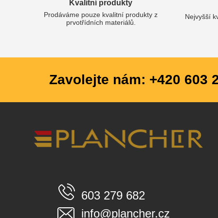
Kvalitní produkty
Prodáváme pouze kvalitní produkty z
Nejvyšší k
prvotřídních materiálů.
Zavolejte nám: +420 603 
603 279 682
info@plancher.cz