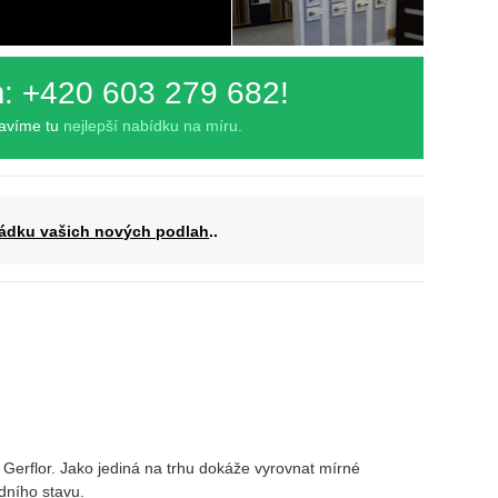
m: +420 603 279 682!
ravíme tu
nejlepší nabídku na míru.
ádku vašich nových podlah
..
a Gerflor. Jako jediná na trhu dokáže vyrovnat mírné
dního stavu.