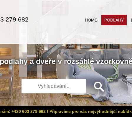
3 279 682
HOME
PODLAHY
podlahy
a
dveře
v rozsáhlé
vzorkovn
 nám: +420 603 279 682 ! Připravíme pro vás nejvýhodnější nabídk