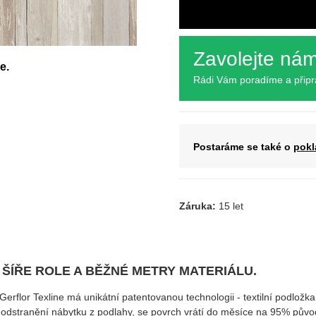
Zavolejte ná
e.
Rádi Vám poradíme a přip
Postaráme se také o
pokl
Záruka:
15 let
 ŠÍŘE ROLE A BĚŽNÉ METRY MATERIÁLU.
 Gerflor Texline má unikátní patentovanou technologii - textilní podložk
i odstranění nábytku z podlahy, se povrch vrátí do měsíce na 95% půvo