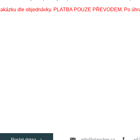
e na zakázku dle objednávky. PLATBA POUZE PŘEVODEM. Po úhr
info@plancher.cz
+4
Poslat dotaz