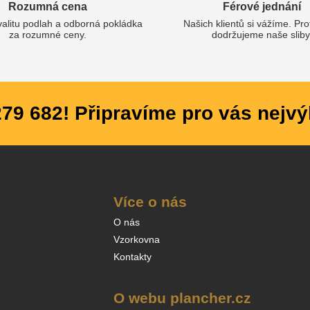
Rozumná cena
Férové jednání
valitu podlah a odborná pokládka
Našich klientů si vážíme. Pr
za rozumné ceny.
dodržujeme naše sliby
279 682! Připravíme pro vás nejvý
Více o nás
O nás
Vzorkovna
Kontakty
O webu plancher.cz