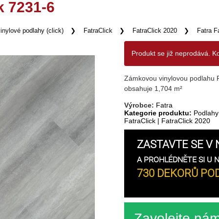
k 7231-6
inylové podlahy (click)
FatraClick
FatraClick 2020
Fatra F
Produkt se již neprodává. K
Zámkovou vinylovou podlahu Fa
obsahuje 1,704 m²
Výrobce:
Fatra
Kategorie produktu:
Podlahy
FatraClick
|
FatraClick 2020
ZASTAVTE SE V 
A PROHLÉDNĚTE SI U 
730 DEKORŮ POD
Zavolejte ná