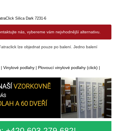
atraClick Silica Dark 7231-6
ontaktujte nás, vybereme vám nejvhodnější alternativu.
traclick lze objednat pouze po balení. Jedno balení
|
Vinylové podlahy
|
Plovoucí vinylové podlahy (click)
|
NAŠÍ
VZORKOVNĚ
NÁS
LAH A 60 DVEŘÍ
m: +420 603 279 682!