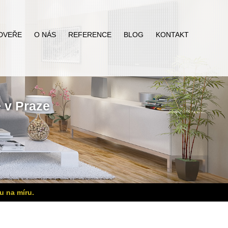
DVEŘE
O NÁS
REFERENCE
BLOG
KONTAKT
ě
v Praze
u na míru.