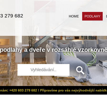
3 279 682
HOME
PODLAHY
podlahy
a
dveře
v rozsáhlé
vzorkovn
 nám: +420 603 279 682 ! Připravíme pro vás nejvýhodnější nabídk