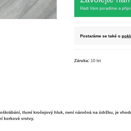
Rádi Vám poradíme a přip
Postaráme se také o
pokl
Záruka:
10 let
oškrábání, tlumí kročejový hluk, není náročná na údržbu, je vhodn
í korkové vrstvy.