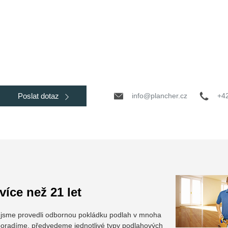
info@plancher.cz
+4
Poslat dotaz
íce než 21 let
u jsme provedli odbornou pokládku podlah v mnoha
oradíme, předvedeme jednotlivé typy podlahových