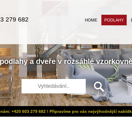
3 279 682
HOME
PODLAHY
podlahy
a
dveře
v rozsáhlé
vzorkovn
 nám: +420 603 279 682 ! Připravíme pro vás nejvýhodnější nabídk