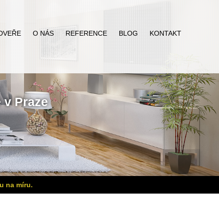
DVEŘE
O NÁS
REFERENCE
BLOG
KONTAKT
ě
v Praze
u na míru.