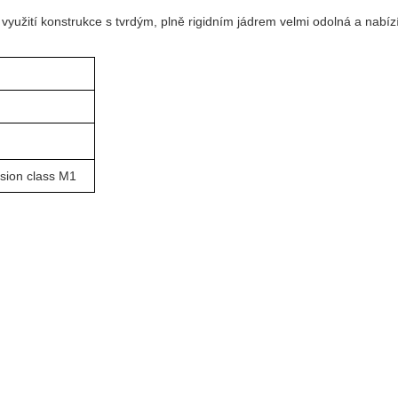
y využití konstrukce s tvrdým, plně rigidním jádrem velmi odolná a nabí
sion class M1