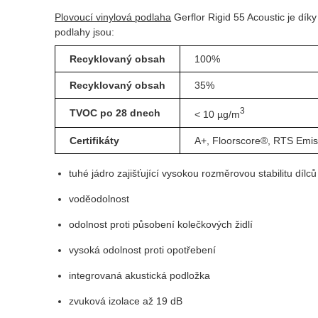
Plovoucí vinylová podlaha
Gerflor Rigid 55 Acoustic je dík
podlahy jsou:
Recyklovaný obsah
100%
Recyklovaný obsah
35%
3
TVOC po 28 dnech
< 10 µg/m
Certifikáty
A+, Floorscore®, RTS Emis
tuhé jádro zajišťující vysokou rozměrovou stabilitu dílců
voděodolnost
odolnost proti působení kolečkových židlí
vysoká odolnost proti opotřebení
integrovaná akustická podložka
zvuková izolace až 19 dB