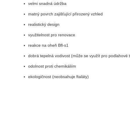
velmi snadná údržba
matný povrch zajišťující přirozený vzhled
realistický design
využitelnost pro renovace
reakce na oheň Bfl-s1
dobrá tepelná vodivost (může se využít pro podlahové 
odolnost proti chemikáliím
ekologičnost (neobsahuje ftaláty)