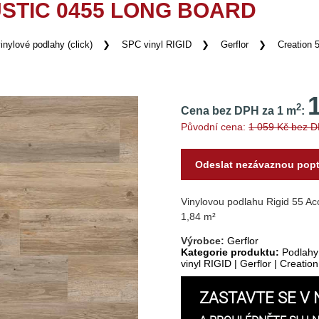
USTIC 0455 LONG BOARD
inylové podlahy (click)
SPC vinyl RIGID
Gerflor
Creation 
2
Cena bez DPH za 1 m
:
Původní cena:
1 059 Kč bez 
Odeslat nezávaznou pop
Vinylovou podlahu Rigid 55 Ac
1,84 m²
Výrobce:
Gerflor
Kategorie produktu:
Podlahy
vinyl RIGID
|
Gerflor
|
Creation
ZASTAVTE SE V 