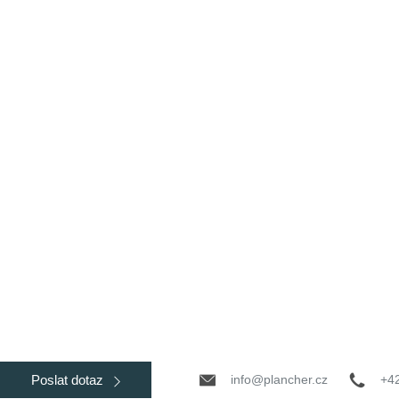
info@plancher.cz
+4
Poslat dotaz