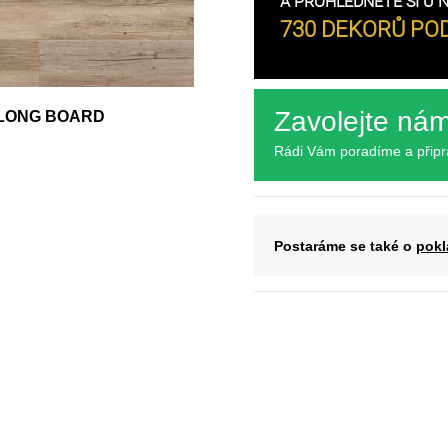
A PROHLÉDNĚTE SI U 
730 DEKORŮ POD
Zavolejte ná
5 LONG BOARD
Rádi Vám poradíme a přip
Postaráme se také o
pokl