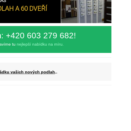
NÁS
LAH A 60 DVEŘÍ
m: +420 603 279 682!
ravíme tu
nejlepší nabídku na míru.
ádku vašich nových podlah
..