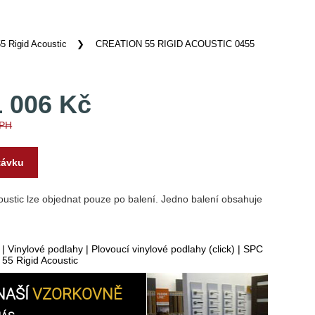
55 Rigid Acoustic
CREATION 55 RIGID ACOUSTIC 0455
1 006 Kč
DPH
távku
oustic lze objednat pouze po balení. Jedno balení obsahuje
|
Vinylové podlahy
|
Plovoucí vinylové podlahy (click)
|
SPC
 55 Rigid Acoustic
NAŠÍ
VZORKOVNĚ