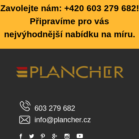
Zavolejte nám: +420 603 279 682!
Připravíme pro vás
nejvýhodnější nabídku na míru.
603 279 682
info@plancher.cz