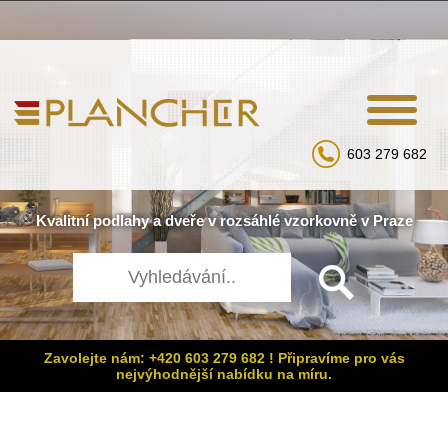
603 279 682
Kvalitní
podlahy
a
dveře
v rozsáhlé
vzorkovně
v Praze
Zavolejte nám: +420 603 279 682 ! Připravíme pro vás
nejvýhodnější nabídku na míru.