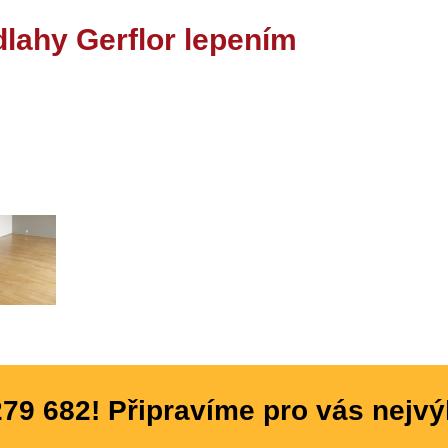
lahy Gerflor lepením
279 682! Připravíme pro vás nejvý