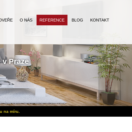
DVEŘE
O NÁS
REFERENCE
BLOG
KONTAKT
ě
v Praze
u na míru.