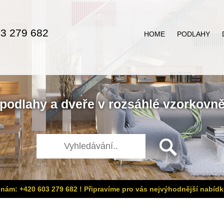
3 279 682
HOME
PODLAHY
podlahy
a
dveře
v rozsáhlé
vzorkovn
 nám: +420 603 279 682 ! Připravíme pro vás nejvýhodnější nabídk