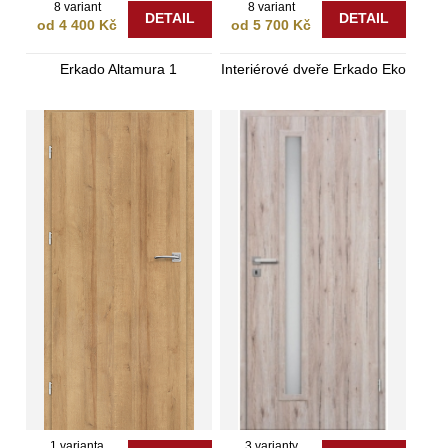
8 variant
8 variant
DETAIL
DETAIL
od 4 400 Kč
od 5 700 Kč
Erkado Altamura 1
Interiérové dveře Erkado Eko
1 varianta
3 varianty