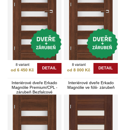
8 variant
8 variant
DETAIL
DETAIL
od 6 450 Kč
od 8 000 Kč
Interiérové dveře Erkado
Interiérové dveře Erkado
Magnólie Premium/CPL -
Magnólie ve fólii- zárubeň
zárubeň Bezfalcové