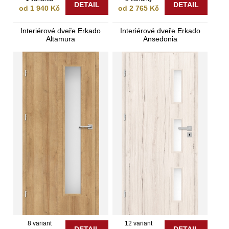
DETAIL
DETAIL
od 1 940 Kč
od 2 765 Kč
Interiérové dveře Erkado
Interiérové dveře Erkado
Altamura
Ansedonia
8 variant
12 variant