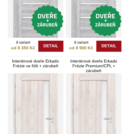
8 variant
8 variant
DETAIL
DETAIL
od 8 350 Kč
od 8 900 Kč
Interiérové dveře Erkado
Interiérové dveře Erkado
Frézie ve fólii + zárubeň
Frézie Premium/CPL +
zárubeň