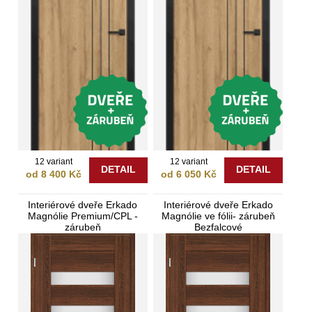
12 variant
12 variant
DETAIL
DETAIL
od 8 400 Kč
od 6 050 Kč
Interiérové dveře Erkado
Interiérové dveře Erkado
Magnólie Premium/CPL -
Magnólie ve fólii- zárubeň
zárubeň
Bezfalcové