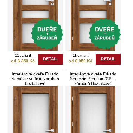
11 variant
11 variant
DETAIL
DETAIL
od 6 250 Kč
od 6 950 Kč
Interiérové dveře Erkado
Interiérové dveře Erkado
Nemézie ve fólii- zárubeň
Nemézie Premium/CPL -
Bezfalcové
zárubeň Bezfalcové