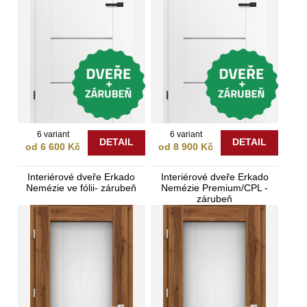
6 variant
6 variant
DETAIL
DETAIL
od 6 600 Kč
od 8 900 Kč
Interiérové dveře Erkado
Interiérové dveře Erkado
Nemézie ve fólii- zárubeň
Nemézie Premium/CPL -
zárubeň