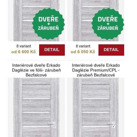
8 variant
8 variant
DETAIL
DETAIL
od 6 600 Kč
od 6 050 Kč
Interiérové dveře Erkado
Interiérové dveře Erkado
Daglézie ve fólii- zárubeň
Daglézie Premium/CPL -
Bezfalcové
zárubeň Bezfalcové