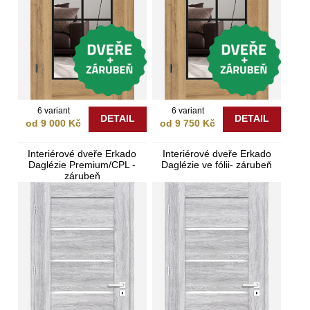
6 variant
6 variant
DETAIL
DETAIL
od 9 000 Kč
od 9 750 Kč
Interiérové dveře Erkado
Interiérové dveře Erkado
Daglézie Premium/CPL -
Daglézie ve fólii- zárubeň
zárubeň