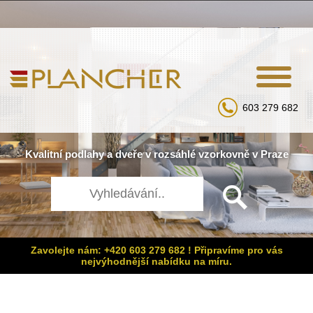
603 279 682
Kvalitní
podlahy
a
dveře
v rozsáhlé
vzorkovně
v Praze
Zavolejte nám: +420 603 279 682 ! Připravíme pro vás
nejvýhodnější nabídku na míru.