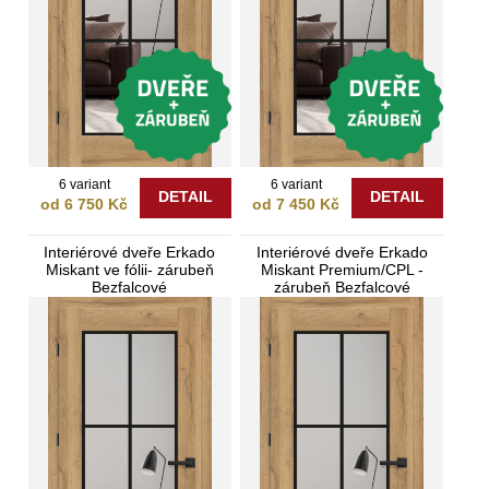
6 variant
6 variant
DETAIL
DETAIL
od 6 750 Kč
od 7 450 Kč
Interiérové dveře Erkado
Interiérové dveře Erkado
Miskant ve fólii- zárubeň
Miskant Premium/CPL -
Bezfalcové
zárubeň Bezfalcové