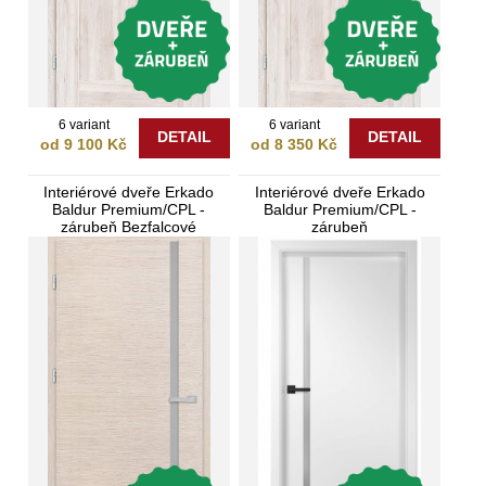
6 variant
6 variant
DETAIL
DETAIL
od 9 100 Kč
od 8 350 Kč
Interiérové dveře Erkado
Interiérové dveře Erkado
Baldur Premium/CPL -
Baldur Premium/CPL -
zárubeň Bezfalcové
zárubeň